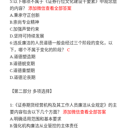
5:以下哪项不属于《证券行位文化建设十要素》中观念层
的内容？
添加微信查看全部答案
A.秉承守正创新
B.崇尚专业精神
C.加强声誉约束
D.坚持可持续发展
6:违反廉洁的人员道德一般会经过三个阶段的变化，以
下，哪个不属于变化的阶段？
C
A.道德塑造期
B.道德蜕变期
C.道德重塑期
D.道德沦丧期
【第二部分 多项选择】
1:《证券期货经营机构及其工作人员廉洁从业规定》的主
要内容包含以下几个方面？
添加微信查看全部答案
A.明确适用范围和基本要求
B.强化机构廉洁从业管控的主体责任