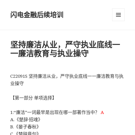
闪电金融后续培训
菜单和
挂件
坚持廉洁从业，严守执业底线一
一廉洁教育与执业操守
C22091S 坚持廉洁从业，严守执业底线一一廉洁教育与执
业操守
【第一部分 单项选择】
1:“廉洁”一词最早是出现在哪一部著作当中？
A
A.《楚辞·招魂》
B.《晏子春秋》
C.《楚辞章句》