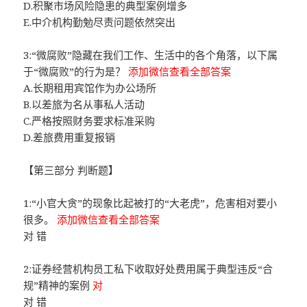
D.积聚市场风险隐患的典型案例增多
E.中介机构勤勉尽责问题依然突出
3:“微腐败”隐藏在我们工作、生活中的各个角落，以下属
于“微腐败”的行为是？
添加微信查看全部答案
A.长期租用宾馆作为办公场所
B.以差旅为名从事私人活动
C.严格按照财务要求标准采购
D.差旅费用重复报销
【第三部分 判断题】
1:“小官大贪”的现象比起被打的“大老虎”，危害相对要小
很多。
添加微信查看全部答案
对 错
2:证券经营机构员工私下收取好处费用属于典型违反“合
规”精神的案例
对
对 错