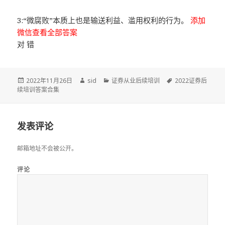
3:“微腐败”本质上也是输送利益、滥用权利的行为。
添加
微信查看全部答案
对 错
发
作
分
标
2022年11月26日
sid
证券从业后续培训
2022证券后
布
者
类
签
续培训答案合集
于
发表评论
邮箱地址不会被公开。
评论