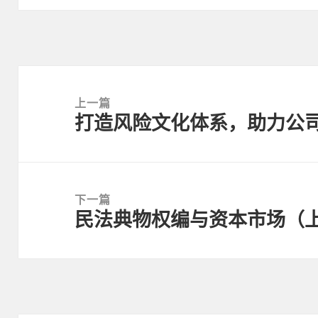
文
章
上一篇
打造风险文化体系，助力公
导
上
航
篇
文
章：
下一篇
民法典物权编与资本市场（
下
篇
文
章：