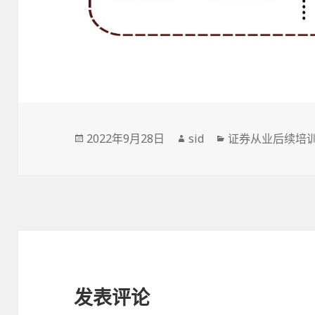
发
作
分
2022年9月28日
sid
证券从业后续培
布
者
类
于
发表评论