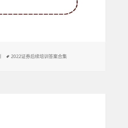
标
训
2022证券后续培训答案合集
签