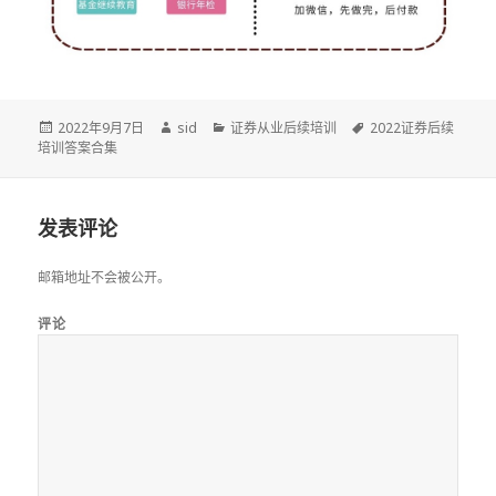
发
作
分
标
2022年9月7日
sid
证券从业后续培训
2022证券后续
布
者
类
签
培训答案合集
于
发表评论
邮箱地址不会被公开。
评论