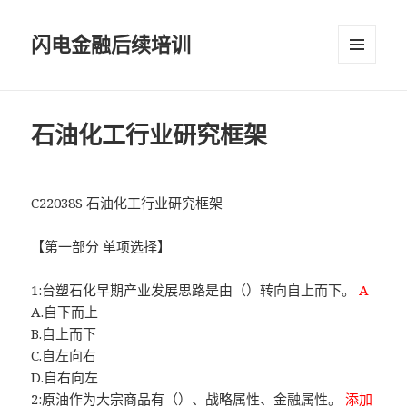
闪电金融后续培训
菜单和
挂件
石油化工行业研究框架
C22038S 石油化工行业研究框架
【第一部分 单项选择】
1:台塑石化早期产业发展思路是由（）转向自上而下。
A
A.自下而上
B.自上而下
C.自左向右
D.自右向左
2:原油作为大宗商品有（）、战略属性、金融属性。
添加