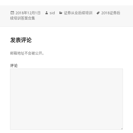
发
作
分
标
2018年12月1日
sid
证券从业后续培训
2018证券后
布
者
类
签
续培训答案合集
于
发表评论
邮箱地址不会被公开。
评论