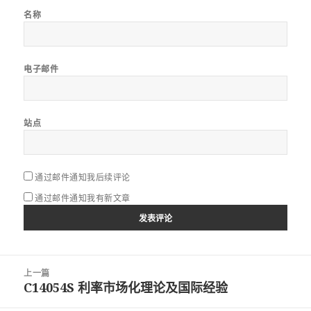
名称
电子邮件
站点
通过邮件通知我后续评论
通过邮件通知我有新文章
文
上一篇
章
C14054S 利率市场化理论及国际经验
上
导
篇