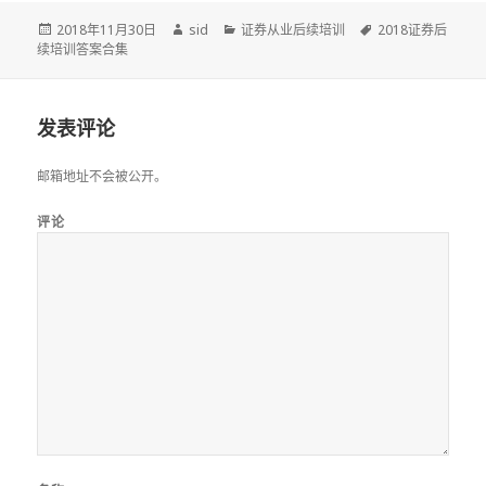
发
作
分
标
2018年11月30日
sid
证券从业后续培训
2018证券后
布
者
类
签
续培训答案合集
于
发表评论
邮箱地址不会被公开。
评论