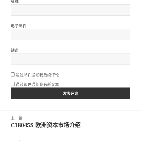
名称
电子邮件
站点
通过邮件通知我后续评论
通过邮件通知我有新文章
文
上一篇
章
C18045S 欧洲资本市场介绍
上
导
篇
航
文