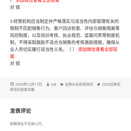
）
添加微信查看全部答案
对 错
3:经营机构应当制定并严格落实与适当性内部管理有关的
限制不匹配销售行为、客户回访检查、评估与销售隔离等
风控制度，以及培训考核、执业规范、监督问责等制度机
制，不得采取鼓励不适合当销售的考核激励措施，确保从
业人员切实履行适当性义务。（ ）
添加微信查看全部答
案
对 错
发
作
分
标
2020年12月17日
sid
证券从业后续培训
2020证券后
布
者
类
签
续培训答案合集
于
发表评论
邮箱地址不会被公开。