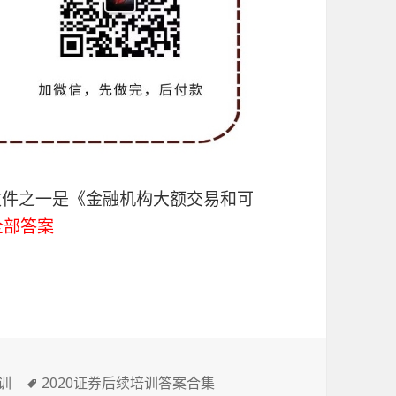
的文件之一是《金融机构大额交易和可
全部答案
标
训
2020证券后续培训答案合集