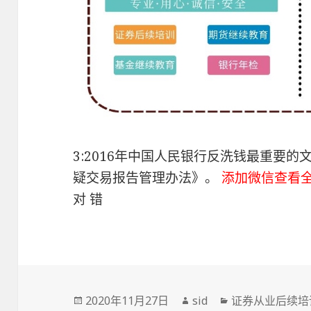
3:2016年中国人民银行反洗钱最重要
疑交易报告管理办法》。
添加微信查看
对 错
发
作
分
2020年11月27日
sid
证券从业后续培