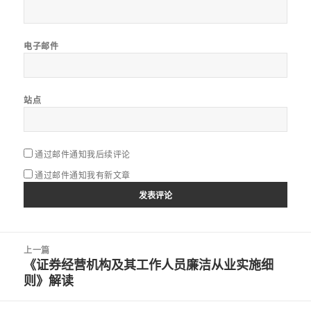
电子邮件
站点
通过邮件通知我后续评论
通过邮件通知我有新文章
文
上一篇
章
《证券经营机构及其工作人员廉洁从业实施细
上
导
则》解读
篇
航
文