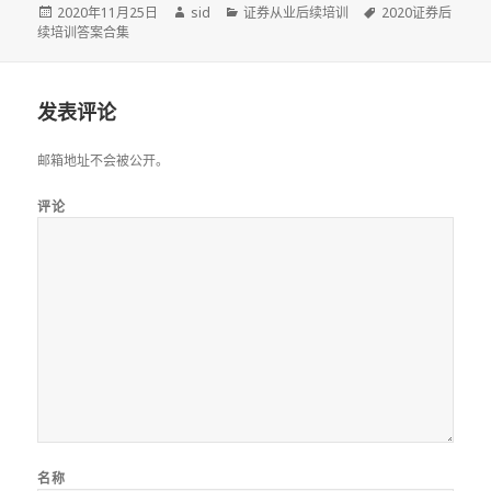
发
作
分
标
2020年11月25日
sid
证券从业后续培训
2020证券后
布
者
类
签
续培训答案合集
于
发表评论
邮箱地址不会被公开。
评论
名称