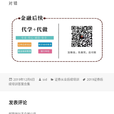
对 错
发
作
分
标
2019年12月6日
sid
证券从业后续培训
2019证券后
布
者
类
签
续培训答案合集
于
发表评论
邮箱地址不会被公开。