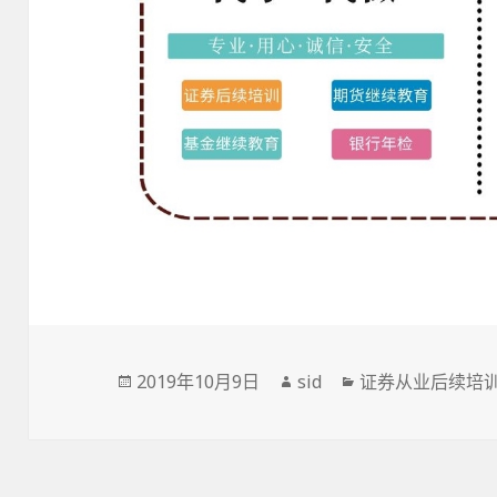
发
作
分
2019年10月9日
sid
证券从业后续培
布
者
类
于