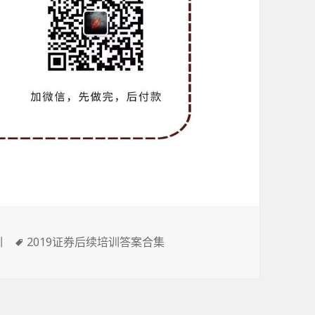
标
训
2019证券后续培训答案合集
签