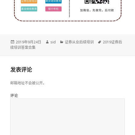
发
作
分
标
2019年9月24日
sid
证券从业后续培训
2019证券后
布
者
类
签
续培训答案合集
于
发表评论
邮箱地址不会被公开。
评论