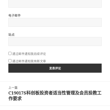
电子邮件
站点
通过邮件通知我后续评论
通过邮件通知我有新文章
文
上一篇
章
C19017S科创板投资者适当性管理及会员投教工
上
导
作要求
篇
航
文