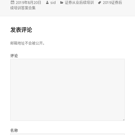
发
作
分
标
2019年8月20日
sid
证券从业后续培训
2019证券后
布
者
类
签
续培训答案合集
于
发表评论
邮箱地址不会被公开。
评论
名称