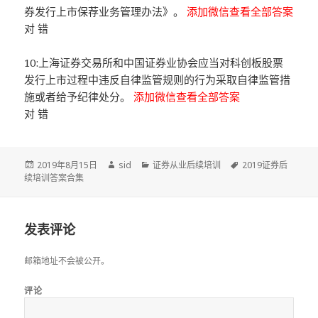
券发行上市保荐业务管理办法》。
添加微信查看全部答案
对 错
10:上海证券交易所和中国证券业协会应当对科创板股票
发行上市过程中违反自律监管规则的行为采取自律监管措
施或者给予纪律处分。
添加微信查看全部答案
对 错
发
作
分
标
2019年8月15日
sid
证券从业后续培训
2019证券后
布
者
类
签
续培训答案合集
于
发表评论
邮箱地址不会被公开。
评论