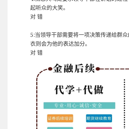
起听众的大笑。
对 错
5:当领导干部需要将一项决策传递给群
衣则会为他的表达加分。
对 错