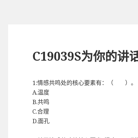
C19039S为你的
1:情感共鸣处的核心要素有：（ ）
A.温度
B.共鸣
C.合理
D.面孔