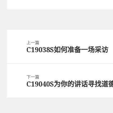
文
章
上一篇
C19038S如何准备一场采访
导
上
航
篇
文
章：
下一篇
C19040S为你的讲话寻找道
下
篇
文
章：