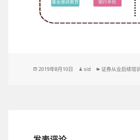
发
作
分
2019年8月10日
sid
证券从业后续培
布
者
类
于
发表评论