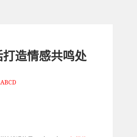
讲话打造情感共鸣处
。
ABCD