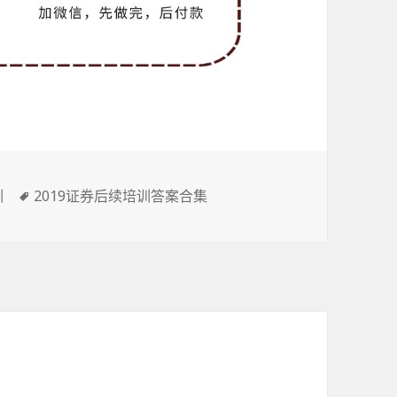
标
训
2019证券后续培训答案合集
签