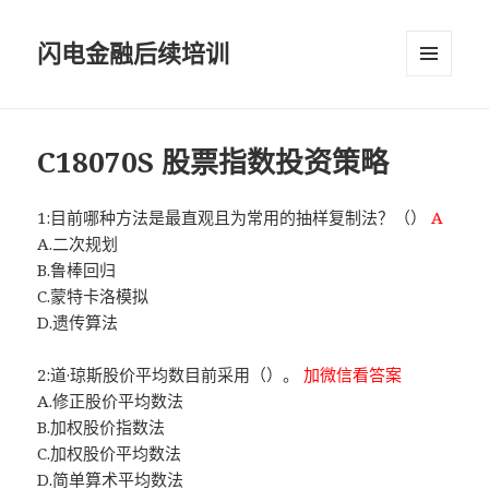
闪电金融后续培训
菜单和
挂件
C18070S 股票指数投资策略
1:目前哪种方法是最直观且为常用的抽样复制法？（）
A
A.二次规划
B.鲁棒回归
C.蒙特卡洛模拟
D.遗传算法
2:道·琼斯股价平均数目前采用（）。
加微信看答案
A.修正股价平均数法
B.加权股价指数法
C.加权股价平均数法
D.简单算术平均数法