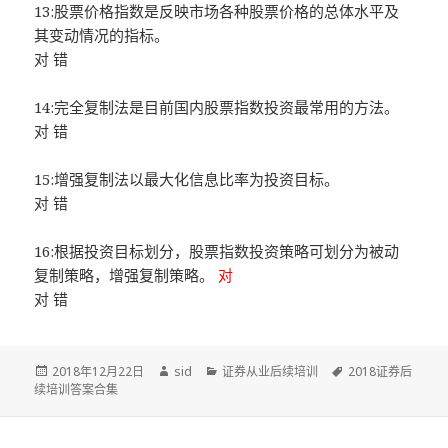
13:股票价格指数是反映市场各种股票价格的总体水平及
其变动情况的指标。
对 错
14:完全复制法是目前国内股票指数投资最常用的方法。
对 错
15:增强复制法以最大化信息比率为投资目标。
对 错
16:根据投资目标划分，股票指数投资策略可划分为被动
复制策略，增强复制策略。
对
对 错
发
作
分
标
2018年12月22日
sid
证券从业后续培训
2018证券后
布
者
类
签
续培训答案合集
于